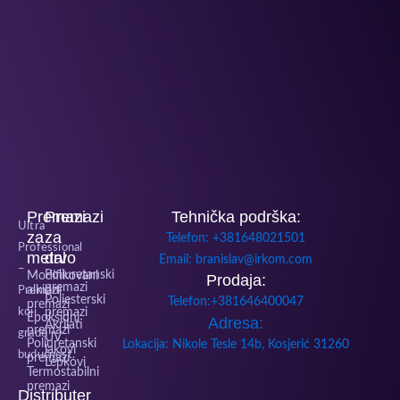
Premazi
Premazi
Tehnička podrška:
Ultra
za
za
Telefon: +381648021501
Professional
metal
drvo
Email: branislav@irkom.com
–
Poliuretanski
Modifikovani
Prodaja:
premazi
alkidni
Premazi
Poliesterski
Telefon:+381646400047
premazi
koji
premazi
Epoksidni
Adresa:
Akrilati
premazi
grade
UV
Poliuretanski
Lokacija: Nikole Tesle 14b, Kosjerić 31260
lakovi
budućnost.
premazi
Lepkovi
Termostabilni
premazi
Distributer