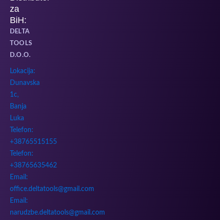
za
BiH:
DELTA
TOOLS
D.O.O.
Lokacija:
Dunavska
1c,
Banja
Luka
Telefon:
+38765515155
Telefon:
+38765635462
Email:
office.deltatools@gmail.com
Email:
narudzbe.deltatools@gmail.com